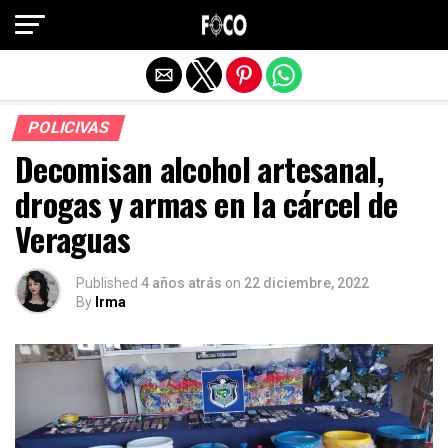
Salir de la versión móvil
POLICIVAS
Decomisan alcohol artesanal,
drogas y armas en la cárcel de
Veraguas
Published
4 años atrás
on
22 diciembre, 2022
By
Irma