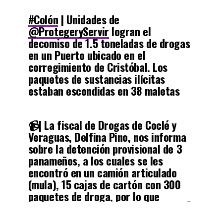
pic.twitter.com/qdC91T9gO8
#Colón
| Unidades de
@ProtegeryServir
logran el
— Policía Nacional (@ProtegeryServir)
June 19, 2023
decomiso de 1.5 toneladas de drogas
en un Puerto ubicado en el
corregimiento de Cristóbal. Los
paquetes de sustancias ilícitas
estaban escondidas en 38 maletas
dentro de un contenedor.
#LuchaContraElNarcotráfico
📹| La fiscal de Drogas de Coclé y
pic.twitter.com/M67gH4N3za
Veraguas, Delfina Pino, nos informa
sobre la detención provisional de 3
— Ministerio de Seguridad Pública de Panamá
panameños, a los cuales se les
(@MinSegPma)
June 17, 2023
encontró en un camión articulado
(mula), 15 cajas de cartón con 300
paquetes de droga, por lo que
quedaron en detención provisional. 👇
pic.twitter.com/8T5DSAoXCc