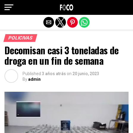
Salir de la versión móvil
POLICIVAS
Decomisan casi 3 toneladas de
droga en un fin de semana
Published
3 años atrás
on
20 junio, 2023
By
admin