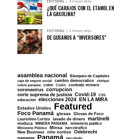
EDITORIAL
4 meses atrás
¿QUÉ CARAJOS CON EL ETANOL EN
LA GASOLINA?
EDITORIAL
5 meses atrás
DE GUSANOS A “INVERSORES”
asamblea nacional
Blanqueo de Capitales
cambio democratico
caja de seguro social
chiriqui
contrato minero
colon
cobre panama
Colón
corrupcion
coronavirus
Covid-19
corte suprema de justicia
CSS
EN LA MIRA
elecciones 2024
educacion
Featured
Estados Unidos
Foco Panamá
glosas
Glosas de Foco
martinelli
lavado de dinero
Laurentino Cortizo
meduca
MINERA PANAMA
ministerio publico
Minsa
narcotrafico
Ministerio Público
nito cortizo
Odebrecht
New Business
Panamá
panama
peculado