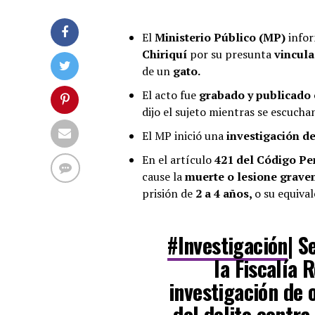
El
Ministerio Público (MP)
info
Chiriquí
por su presunta
vincul
de un
gato.
El acto fue
grabado y publicado 
dijo el sujeto mientras se escuch
El MP inició una
investigación de
En el artículo
421 del Código Pe
cause la
muerte o lesione grav
prisión de
2 a 4 años,
o su equiva
#Investigación
| S
la Fiscalía 
investigación de 
del delito contra