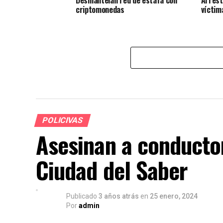
Desmantelan red de estafa con
Arrest
criptomonedas
víctim
POLICIVAS
Asesinan a conducto
Ciudad del Saber
Publicado
3 años atrás
en
25 enero, 2024
Por
admin