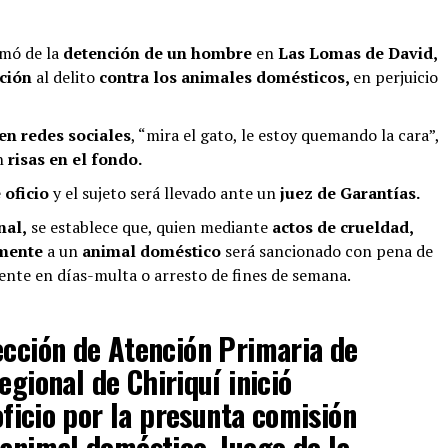
rmó de la
detención de un hombre
en
Las Lomas de David,
ación
al delito
contra los animales domésticos,
en perjuicio
en redes sociales
, “mira el gato, le estoy quemando la cara”,
an
risas en el fondo.
 oficio
y el sujeto será llevado ante un
juez de Garantías.
nal,
se establece que, quien mediante
actos de crueldad,
emente
a un
animal doméstico
será sancionado con pena de
lente en días-multa o arresto de fines de semana.
ección de Atención Primaria de
Regional de Chiriquí inició
oficio por la presunta comisión
 animal doméstico, luego de la