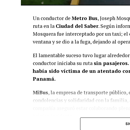
Un conductor de
Metro Bus
, Joseph Mosqu
ruta en la
Ciudad del Saber
. Según infor
Mosquera fue interceptado por un taxi; el 
ventana y se dio a la fuga, dejando al oper
El lamentable suceso tuvo lugar alrededor
conductor iniciaba su ruta
sin pasajeros.
había sido víctima de un atentado co
Panamá.
MiBus
, la empresa de transporte público
condolencias y solidaridad con la familia
compañía aseguró estar colaborando plena
trágico incidente.
SI
Hasta el momento,
no hay personas de