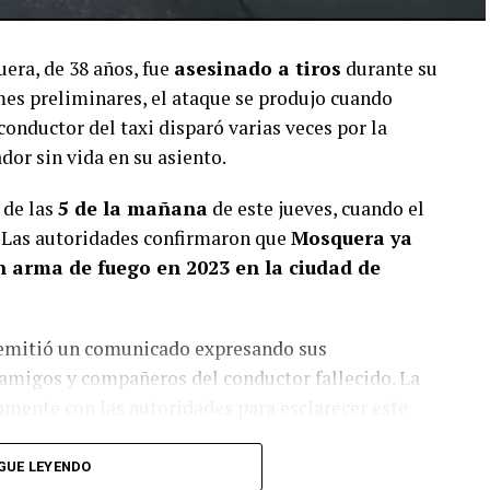
era, de 38 años, fue
asesinado a tiros
durante su
mes preliminares, el ataque se produjo cuando
conductor del taxi disparó varias veces por la
ador sin vida en su asiento.
 de las
5 de la mañana
de este jueves, cuando el
Las autoridades confirmaron que
Mosquera ya
n arma de fuego en 2023 en la ciudad de
, emitió un comunicado expresando sus
, amigos y compañeros del conductor fallecido. La
mente con las autoridades para esclarecer este
GUE LEYENDO
tenidas
en relación con este homicidio, y el motivo