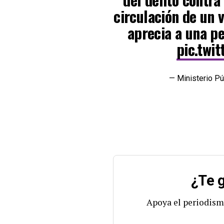
circulación de un 
aprecia a una p
pic.twi
— Ministerio 
¿Te g
Apoya el periodism