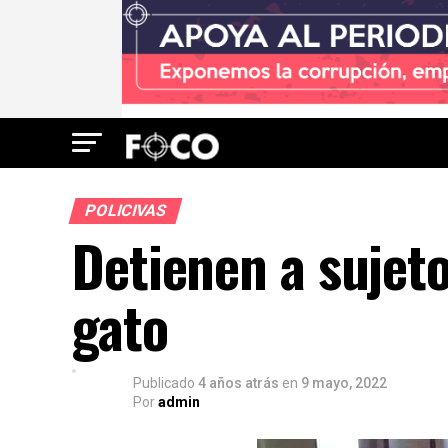
POLICIVAS
Detienen a sujeto
gato
Publicado
4 años atrás
en
9 mayo, 2022
Por
admin