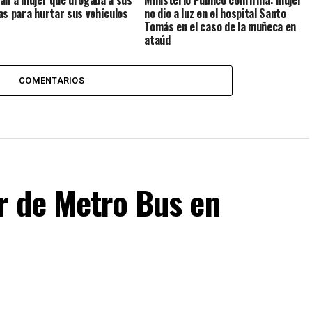
an a mujer que drogaba a sus
Ministerio Público confirma: mujer
as para hurtar sus vehículos
no dio a luz en el hospital Santo
Tomás en el caso de la muñeca en
ataúd
COMENTARIOS
r de Metro Bus en