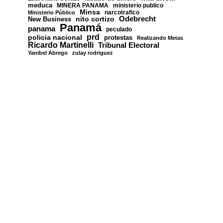
meduca
MINERA PANAMA
ministerio publico
Minsa
narcotrafico
Ministerio Público
nito cortizo
Odebrecht
New Business
Panamá
panama
peculado
prd
policia nacional
protestas
Realizando Metas
Ricardo Martinelli
Tribunal Electoral
Yanibel Abrego
zulay rodriguez