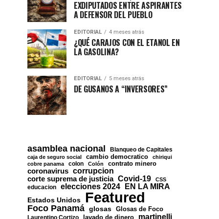
EXDIPUTADOS ENTRE ASPIRANTES
A DEFENSOR DEL PUEBLO
EDITORIAL
4 meses atrás
¿QUÉ CARAJOS CON EL ETANOL EN
LA GASOLINA?
EDITORIAL
5 meses atrás
DE GUSANOS A “INVERSORES”
asamblea nacional
Blanqueo de Capitales
cambio democratico
caja de seguro social
chiriqui
contrato minero
colon
cobre panama
Colón
corrupcion
coronavirus
Covid-19
corte suprema de justicia
CSS
EN LA MIRA
elecciones 2024
educacion
Featured
Estados Unidos
Foco Panamá
glosas
Glosas de Foco
martinelli
lavado de dinero
Laurentino Cortizo