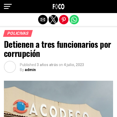
Salir de la versión móvil
POLICIVAS
Detienen a tres funcionarios por
corrupción
Published
3 años atrás
on
4 julio, 2023
By
admin