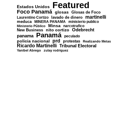
Featured
Estados Unidos
Foco Panamá
glosas
Glosas de Foco
martinelli
lavado de dinero
Laurentino Cortizo
meduca
MINERA PANAMA
ministerio publico
Minsa
narcotrafico
Ministerio Público
nito cortizo
Odebrecht
New Business
Panamá
panama
peculado
prd
policia nacional
protestas
Realizando Metas
Ricardo Martinelli
Tribunal Electoral
Yanibel Abrego
zulay rodriguez