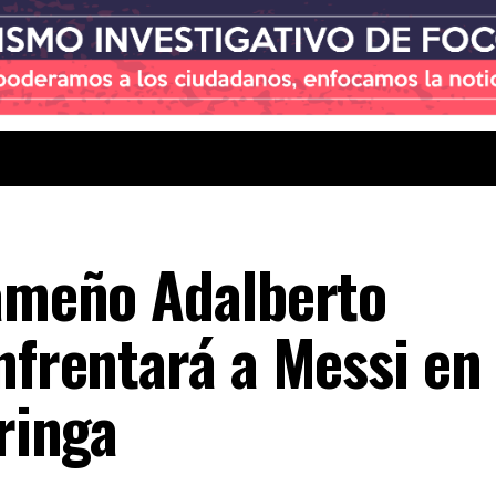
nameño Adalberto
nfrentará a Messi en 
gringa