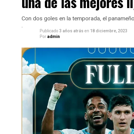
una de las mejores l
Con dos goles en la temporada, el panameño 
Publicado
3 años atrás
en
18 diciembre, 2023
Por
admin