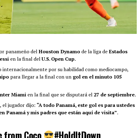
ador panameño del
Houston Dynamo
de la liga de
Estados
essi
en la final del
U.S. Open Cup.
ado internacionalmente por su habilidad como mediocampo,
uipo
para llegar a la final con un
gol en el minuto 105
nter Miami
en la final que se disputará el
27 de septiembre.
, el jugador dijo:
“A todo Panamá, este gol es para ustedes
 en Panamá y mis padres que están aquí de visita”
.
ke from Coco
#HoldItDown