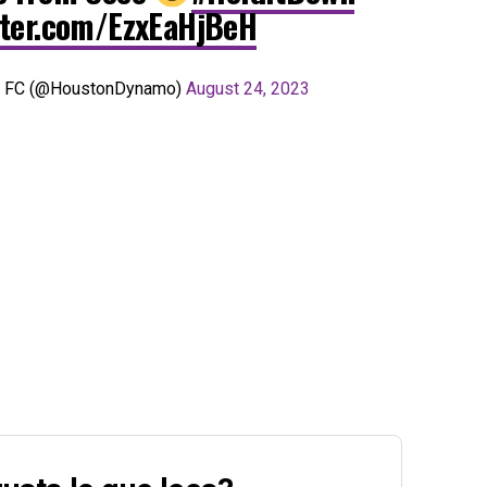
tter.com/EzxEaHjBeH
 FC (@HoustonDynamo)
August 24, 2023