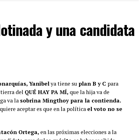
llotinada y una candidata
a lo que lees?
iente y suscríbete a Foco Panamá.
scríbete aquí
onarquías, Yanibel
ya tiene su
plan B y C
para
tierra del
QUÉ HAY PA MÍ,
que la hija va de
ega va la
sobrina Mingthoy para la contienda.
 quiere aceptar es que en la política
el voto no se
atacón Ortega,
en las próximas elecciones a la