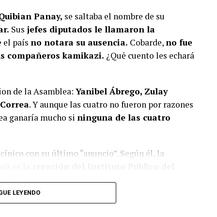
 Quibian Panay,
se saltaba el nombre de su
ar.
Sus
jefes diputados le llamaron la
e el país
no notara su ausencia.
Cobarde,
no fue
sus compañeros kamikazi.
¿Quė cuento les echará
cion de la Asamblea:
Yanibel Ábrego, Zulay
 Correa
. Y aunque las cuatro no fueron por razones
lea ganaría mucho si
ninguna de las cuatro
cínico con su último “anuncio”. Según él, la
ís es la
creación del Instituto Público del
botellas y nombramientos políticos.
La clásica
gobierno,
dicen tener la solución para
GUE LEYENDO