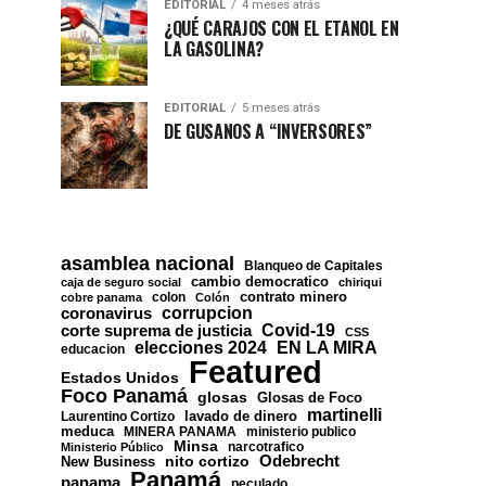
EDITORIAL
4 meses atrás
¿QUÉ CARAJOS CON EL ETANOL EN
LA GASOLINA?
EDITORIAL
5 meses atrás
DE GUSANOS A “INVERSORES”
asamblea nacional
Blanqueo de Capitales
cambio democratico
caja de seguro social
chiriqui
contrato minero
colon
cobre panama
Colón
corrupcion
coronavirus
Covid-19
corte suprema de justicia
CSS
EN LA MIRA
elecciones 2024
educacion
Featured
Estados Unidos
Foco Panamá
glosas
Glosas de Foco
martinelli
lavado de dinero
Laurentino Cortizo
meduca
MINERA PANAMA
ministerio publico
Minsa
narcotrafico
Ministerio Público
nito cortizo
Odebrecht
New Business
Panamá
panama
peculado