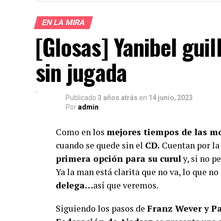
EN LA MIRA
[Glosas] Yanibel gui
¿Te gust
sin jugada
Apoya el periodismo val
Su
Publicado
3 años atrás
en
14 junio, 2023
Por
admin
Como en los
mejores tiempos de las m
cuando se quede sin el
CD.
Cuentan por la 
primera opción para su curul
y, si no p
Ya la man está clarita que no va, lo que no
delega…
así que veremos.
Siguiendo los pasos de
Franz Wever y P