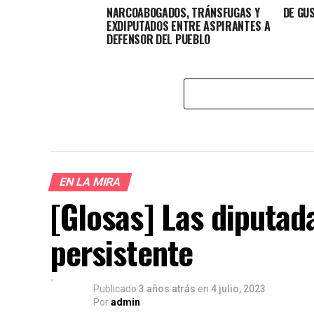
NARCOABOGADOS, TRÁNSFUGAS Y
DE GU
EXDIPUTADOS ENTRE ASPIRANTES A
DEFENSOR DEL PUEBLO
EN LA MIRA
[Glosas] Las diputad
persistente
Publicado
3 años atrás
en
4 julio, 2023
Por
admin