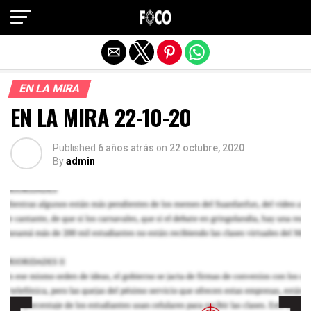
Salir de la versión móvil
EN LA MIRA
EN LA MIRA 22-10-20
Published
6 años atrás
on
22 octubre, 2020
By
admin