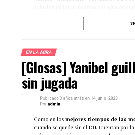
solución de los problemas del agua en el pa
Agua.
Otra oficina más para
rellenar de 
de esta calaña de gente, cuando salen del 
SI
todos los problemas.
EN LA MIRA
[Glosas] Yanibel gui
¿Te gust
sin jugada
Apoya el periodismo val
Su
Publicado
3 años atrás
en
14 junio, 2023
Por
admin
Como en los
mejores tiempos de las m
cuando se quede sin el
CD.
Cuentan por la 