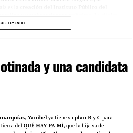
ís es la
creación del Instituto Público del
botellas y nombramientos políticos.
La clásica
gobierno,
dicen tener la solución para
GUE LEYENDO
llotinada y una candidata
a lo que lees?
iente y suscríbete a Foco Panamá.
scríbete aquí
onarquías, Yanibel
ya tiene su
plan B y C
para
tierra del
QUÉ HAY PA MÍ,
que la hija va de