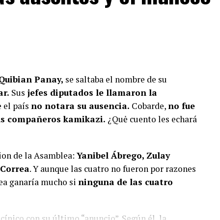
 Quibian Panay,
se saltaba el nombre de su
ar.
Sus
jefes diputados le llamaron la
e el país
no notara su ausencia.
Cobarde,
no fue
sus compañeros kamikazi.
¿Quė cuento les echará
cion de la Asamblea:
Yanibel Ábrego, Zulay
 Correa
. Y aunque las cuatro no fueron por razones
lea ganaría mucho si
ninguna de las cuatro
cínico con su último “anuncio”. Según él, la