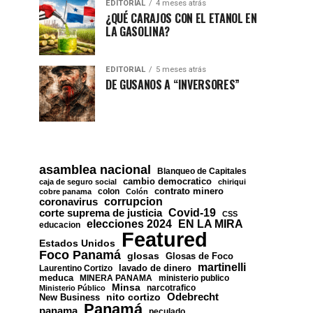
EDITORIAL
4 meses atrás
¿QUÉ CARAJOS CON EL ETANOL EN
LA GASOLINA?
EDITORIAL
5 meses atrás
DE GUSANOS A “INVERSORES”
asamblea nacional
Blanqueo de Capitales
cambio democratico
caja de seguro social
chiriqui
contrato minero
colon
cobre panama
Colón
corrupcion
coronavirus
Covid-19
corte suprema de justicia
CSS
EN LA MIRA
elecciones 2024
educacion
Featured
Estados Unidos
Foco Panamá
glosas
Glosas de Foco
martinelli
lavado de dinero
Laurentino Cortizo
meduca
MINERA PANAMA
ministerio publico
Minsa
narcotrafico
Ministerio Público
nito cortizo
Odebrecht
New Business
Panamá
panama
peculado