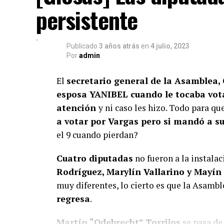
persistente
Publicado
3 años atrás
en
4 julio, 2023
Por
admin
El
secretario general de la Asamblea,
esposa YANIBEL cuando le tocaba vot
atención
y ni caso les hizo. Todo para qu
a votar por Vargas pero si mandó a 
el 9 cuando pierdan?
Cuatro diputadas
no fueron a la instala
Rodríguez, Marylín Vallarino y Mayín
muy diferentes, lo cierto es que la Asamb
regresa
.
Martín “Odebrecht” Torrijos
se pasa de 