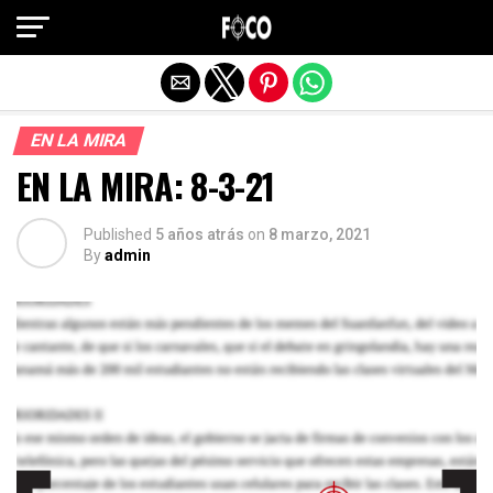
Salir de la versión móvil
EN LA MIRA
EN LA MIRA: 8-3-21
Published
5 años atrás
on
8 marzo, 2021
By
admin