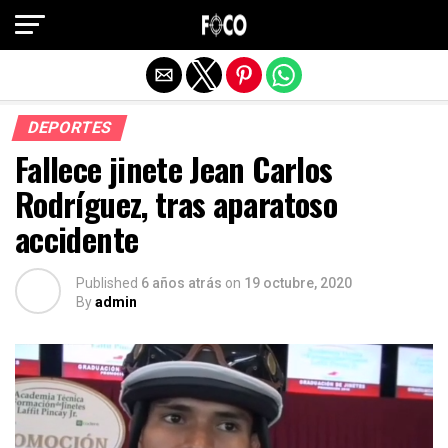
Salir de la versión móvil
DEPORTES
Fallece jinete Jean Carlos
Rodríguez, tras aparatoso
accidente
Published
6 años atrás
on
19 octubre, 2020
By
admin