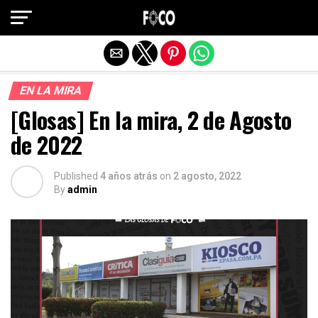
Salir de la versión móvil
EN LA MIRA
[Glosas] En la mira, 2 de Agosto
de 2022
Published
4 años atrás
on
2 agosto, 2022
By
admin