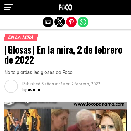
Salir de la versión móvil
EN LA MIRA
[Glosas] En la mira, 2 de febrero
de 2022
No te pierdas las glosas de Foco
Published
5 años atrás
on
2 febrero, 2022
By
admin