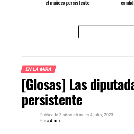
el muñeco persistente
candid
EN LA MIRA
[Glosas] Las diputad
persistente
Publicado
3 años atrás
en
4 julio, 2023
Por
admin