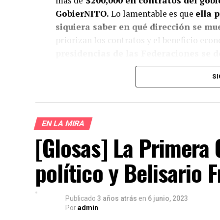
más de
$200,000 en contratos del gob
GobierNITO.
Lo lamentable es que
ella 
siquiera saber en qué dirección se mu
priorizan los contratos y el beneficio ec
presidencias de las Federaciones se d
representar la mitad no pasaría.
SI
¿Te gust
EN LA MIRA
[Glosas] La Primera 
Apoya el periodismo val
político y Belisario 
Su
Publicado
3 años atrás
en
6 junio, 2023
Por
admin