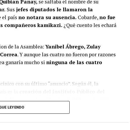
 Quibian Panay,
se saltaba el nombre de su
ar.
Sus
jefes diputados le llamaron la
e el país
no notara su ausencia.
Cobarde,
no fue
sus compañeros kamikazi.
¿Quė cuento les echará
cion de la Asamblea:
Yanibel Ábrego, Zulay
 Correa
. Y aunque las cuatro no fueron por razones
lea ganaría mucho si
ninguna de las cuatro
cínico con su último “anuncio”. Según él, la
ís es la
creación del Instituto Público del
botellas y nombramientos políticos.
La clásica
gobierno,
dicen tener la solución para
GUE LEYENDO