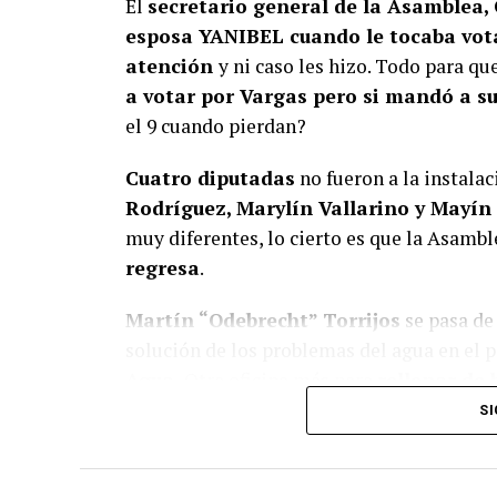
El
secretario general de la Asamblea,
esposa YANIBEL cuando le tocaba vot
atención
y ni caso les hizo. Todo para qu
a votar por Vargas pero si mandó a 
el 9 cuando pierdan?
Cuatro diputadas
no fueron a la instala
Rodríguez, Marylín Vallarino y Mayín
muy diferentes, lo cierto es que la Asamb
regresa
.
Martín “Odebrecht” Torrijos
se pasa de 
solución de los problemas del agua en el pa
Agua.
Otra oficina más para
rellenar de 
de esta calaña de gente, cuando salen del 
SI
todos los problemas.