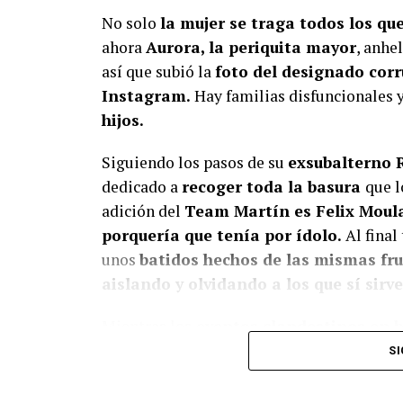
No solo
la mujer se traga todos los qu
ahora
Aurora, la periquita mayor
, anhel
así que subió la
foto del designado corr
Instagram.
Hay familias disfuncionales y
hijos.
Siguiendo los pasos de su
exsubalterno 
dedicado a
recoger toda la basura
que l
adición del
Team Martín es Felix Moul
porquería que tenía por ídolo.
Al fina
unos
batidos hechos de las mismas fru
aislando y olvidando a los que sí sirve
Mientras los
eventos clandestinos en 
muerte,
al
representante de Belisario 
SI
ha ocurrido nada mejor que andar
aproba
riesgo la seguridad de las personas y 