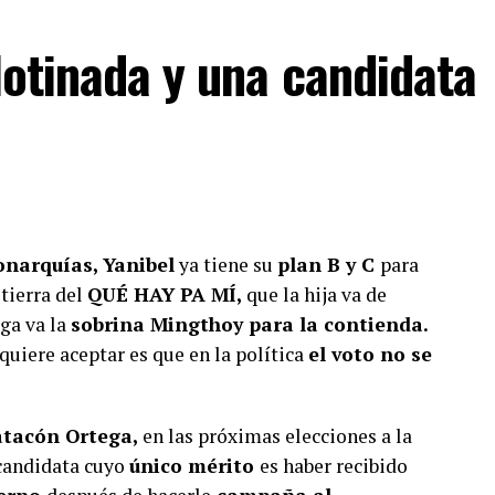
llotinada y una candidata
a lo que lees?
iente y suscríbete a Foco Panamá.
scríbete aquí
onarquías, Yanibel
ya tiene su
plan B y C
para
tierra del
QUÉ HAY PA MÍ,
que la hija va de
ega va la
sobrina Mingthoy para la contienda.
 quiere aceptar es que en la política
el voto no se
atacón Ortega,
en las próximas elecciones a la
 candidata cuyo
único mérito
es haber recibido