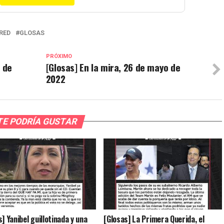
RED
GLOSAS
PRÓXIMO
o de
[Glosas] En la mira, 26 de mayo de
2022
TE PODRÍA GUSTAR
] Yanibel guillotinada y una
[Glosas] La Primera Querida, el