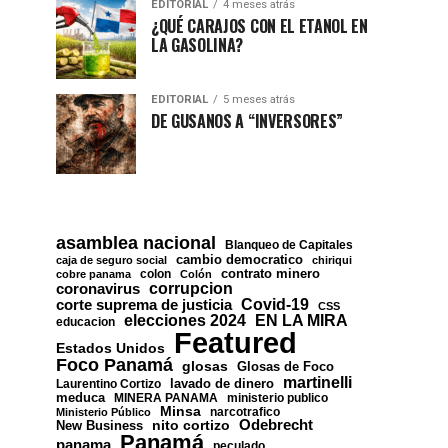
EDITORIAL
4 meses atrás
¿QUÉ CARAJOS CON EL ETANOL EN
LA GASOLINA?
EDITORIAL
5 meses atrás
DE GUSANOS A “INVERSORES”
asamblea nacional
Blanqueo de Capitales
cambio democratico
caja de seguro social
chiriqui
contrato minero
colon
cobre panama
Colón
corrupcion
coronavirus
Covid-19
corte suprema de justicia
CSS
EN LA MIRA
elecciones 2024
educacion
Featured
Estados Unidos
Foco Panamá
glosas
Glosas de Foco
martinelli
lavado de dinero
Laurentino Cortizo
meduca
MINERA PANAMA
ministerio publico
Minsa
narcotrafico
Ministerio Público
nito cortizo
Odebrecht
New Business
Panamá
panama
peculado