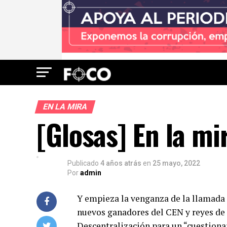
EN LA MIRA
[Glosas] En la m
Publicado
4 años atrás
en
25 mayo, 2022
Por
admin
Y empieza la venganza de la llamada r
nuevos ganadores del CEN y reyes de 
Descentralización para un “cuestionar