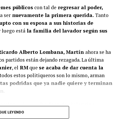
emes públicos
con tal de
regresar al poder,
a ser
nuevamente la primera querida.
Tanto
upto con su esposa a sus historias de
 luego está
la familia del lavador según sus
Ricardo Alberto Lombana, Martín
ahora se ha
os partidos están dejando rezagada. La última
anier
, el
RM
que
se acaba de dar cuenta la
l todos estos politiqueros son lo mismo, arman
tas podridas que ya nadie quiere y terminan
n.
barrios
se han vuelt
o foco de violencia y
Frías en San Miguelito, Pelé Caballero,
no se le
GUE LEYENDO
ndo permisos para eventos
p
oniendo en
de las unidades policiales
que le toca ir a