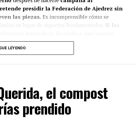
ierno
después de hacerle
campaña al
pretende presidir la Federación de Ajedrez sin
even las piezas.
Es incomprensible cómo se
onómico en lugar de aspectos fundamentales.
Si las
efinieran jugando la disciplina que buscan
GUE LEYENDO
a lo que lees?
Querida, el compost
iente y suscríbete a Foco Panamá.
Frías prendido
scríbete aquí