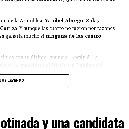
cion de la Asamblea:
Yanibel Ábrego, Zulay
 Correa
. Y aunque las cuatro no fueron por razones
lea ganaría mucho si
ninguna de las cuatro
cínico con su último “anuncio”. Según él, la
ís es la
creación del Instituto Público del
botellas y nombramientos políticos.
La clásica
gobierno,
dicen tener la solución para
GUE LEYENDO
llotinada y una candidata
a lo que lees?