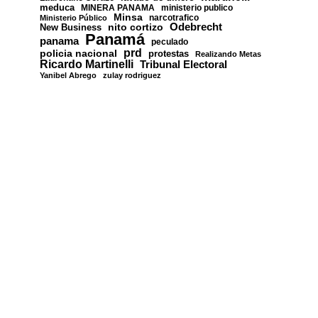
meduca
MINERA PANAMA
ministerio publico
Minsa
narcotrafico
Ministerio Público
nito cortizo
Odebrecht
New Business
Panamá
panama
peculado
prd
policia nacional
protestas
Realizando Metas
Ricardo Martinelli
Tribunal Electoral
Yanibel Abrego
zulay rodriguez