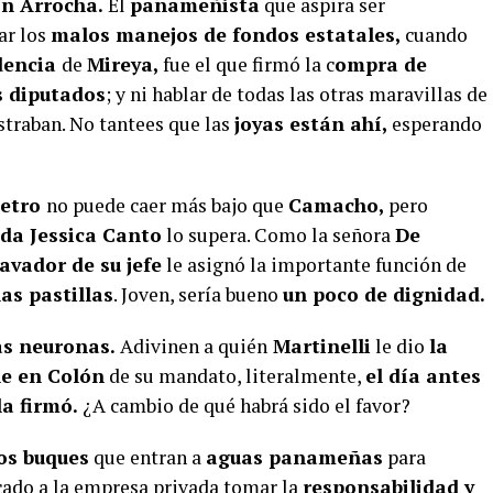
n Arrocha.
El
panameñista
que aspira ser
car los
malos manejos de fondos estatales,
cuando
idencia
de
Mireya,
fue el que firmó la c
ompra de
s diputados
; y ni hablar de todas las otras maravillas de
traban. No tantees que las
joyas están ahí,
esperando
metro
no puede caer más bajo que
Camacho,
pero
da Jessica Canto
lo supera. Como la señora
De
lavador de su jefe
le asignó la importante función de
as pastillas
. Joven, sería bueno
un poco de dignidad.
as neuronas.
Adivinen a quién
Martinelli
le dio
la
le en Colón
de su mandato, literalmente,
el día antes
la firmó.
¿A cambio de qué habrá sido el favor?
os buques
que entran a
aguas panameñas
para
cado a la empresa privada tomar la
responsabilidad y