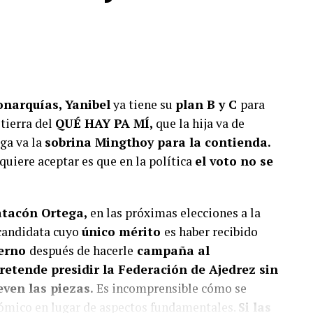
iente y suscríbete a Foco Panamá.
scríbete aquí
onarquías, Yanibel
ya tiene su
plan B y C
para
tierra del
QUÉ HAY PA MÍ,
que la hija va de
ega va la
sobrina Mingthoy para la contienda.
 quiere aceptar es que en la política
el voto no se
atacón Ortega,
en las próximas elecciones a la
 candidata cuyo
único mérito
es haber recibido
ierno
después de hacerle
campaña al
pretende presidir la Federación de Ajedrez sin
even las piezas.
Es incomprensible cómo se
onómico en lugar de aspectos fundamentales.
Si las