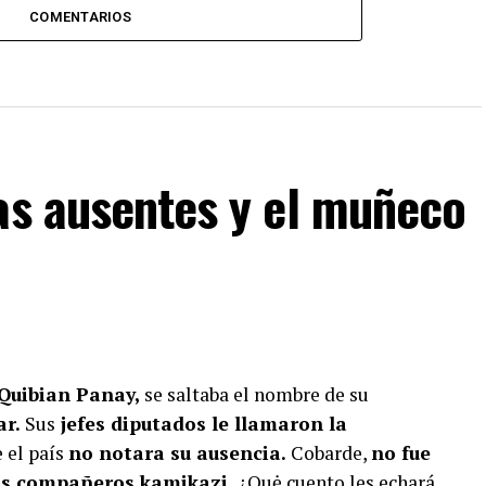
COMENTARIOS
as ausentes y el muñeco
 Quibian Panay,
se saltaba el nombre de su
ar.
Sus
jefes diputados le llamaron la
e el país
no notara su ausencia.
Cobarde,
no fue
sus compañeros kamikazi.
¿Quė cuento les echará