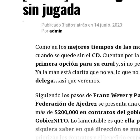
sin jugada
Apoya el periodismo val
Su
Publicado
3 años atrás
en
14 junio, 2023
Por
admin
Como en los
mejores tiempos de las m
cuando se quede sin el
CD.
Cuentan por la 
primera opción para su curul
y, si no p
Ya la man está clarita que no va, lo que no
delega…
así que veremos.
Siguiendo los pasos de
Franz Wever y P
Federación de Ajedrez
se presenta una
más de
$200,000 en contratos del gob
GobierNITO.
Lo lamentable es que
ella 
siquiera saber en qué dirección se mu
priorizan los contratos y el beneficio ec