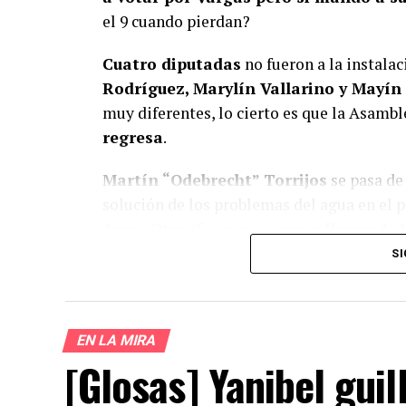
el 9 cuando pierdan?
Cuatro diputadas
no fueron a la instala
Rodríguez, Marylín Vallarino y Mayín
muy diferentes, lo cierto es que la Asamb
regresa
.
Martín “Odebrecht” Torrijos
se pasa de 
solución de los problemas del agua en el pa
Agua.
Otra oficina más para
rellenar de 
de esta calaña de gente, cuando salen del 
SI
todos los problemas.
EN LA MIRA
[Glosas] Yanibel gui
¿Te gust