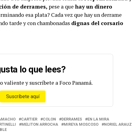
nción de derrames,
pese a que
hay un dinero
erminando esa plata? Cada vez que hay un derrame
endo tarde y con chambonadas
dignas del corsario
usta lo que lees?
o valiente y suscríbete a Foco Panamá.
Suscríbete aquí
AMACHO
CARTIER
COLON
DERRAMES
EN LA MIRA
TINELLI
MELITON ARROCHA
MIREYA MOSCOSO
NORIEL ARAUZ
BLE