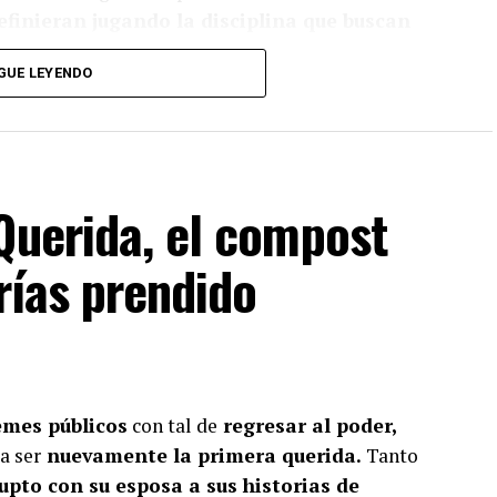
efinieran jugando la disciplina que buscan
GUE LEYENDO
a lo que lees?
Querida, el compost
iente y suscríbete a Foco Panamá.
Frías prendido
scríbete aquí
emes públicos
con tal de
regresar al poder,
a ser
nuevamente la primera querida.
Tanto
upto con su esposa a sus historias de