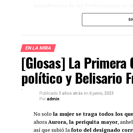
presidencias de las Federaciones se d
representar la mitad no pasaría.
SI
¿Te gust
EN LA MIRA
[Glosas] La Primera 
Apoya el periodismo val
político y Belisario 
Su
Publicado
3 años atrás
en
6 junio, 2023
Por
admin
No solo
la mujer se traga todos los qu
ahora
Aurora, la periquita mayor
, anhel
así que subió la
foto del designado corr