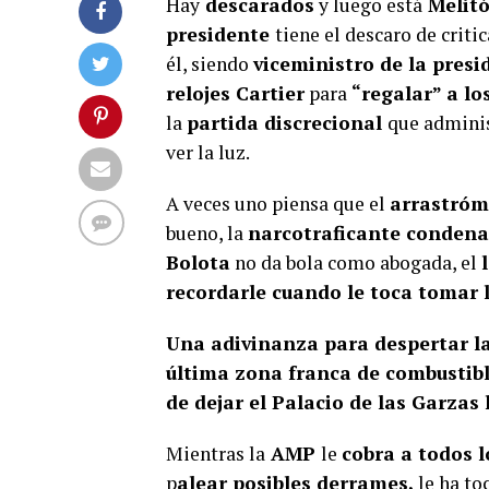
Hay
descarados
y luego está
Melitó
presidente
tiene el descaro de criti
él, siendo
viceministro de la pres
relojes Cartier
para
“regalar” a lo
la
partida discrecional
que adminis
ver la luz.
A veces uno piensa que el
arrastró
bueno, la
narcotraficante condena
Bolota
no da bola como abogada, el
recordarle cuando le toca tomar l
Una adivinanza para despertar l
última zona franca de combustib
de dejar el Palacio de las Garzas 
Mientras la
AMP
le
cobra a todos l
p
alear posibles derrames,
le ha to