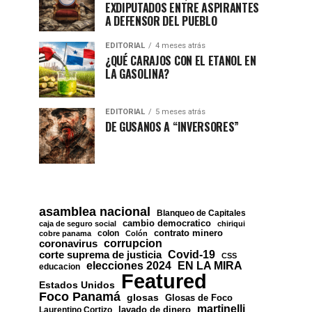
EXDIPUTADOS ENTRE ASPIRANTES
A DEFENSOR DEL PUEBLO
EDITORIAL
4 meses atrás
¿QUÉ CARAJOS CON EL ETANOL EN
LA GASOLINA?
EDITORIAL
5 meses atrás
DE GUSANOS A “INVERSORES”
asamblea nacional
Blanqueo de Capitales
cambio democratico
caja de seguro social
chiriqui
contrato minero
colon
cobre panama
Colón
corrupcion
coronavirus
Covid-19
corte suprema de justicia
CSS
EN LA MIRA
elecciones 2024
educacion
Featured
Estados Unidos
Foco Panamá
glosas
Glosas de Foco
martinelli
lavado de dinero
Laurentino Cortizo