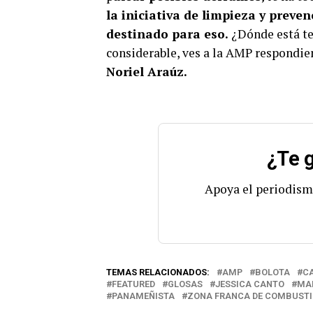
la iniciativa de limpieza y preve
destinado para eso.
¿Dónde está t
considerable, ves a la AMP respondi
Noriel Araúz.
¿Te g
Apoya el periodism
TEMAS RELACIONADOS:
AMP
BOLOTA
C
FEATURED
GLOSAS
JESSICA CANTO
MAR
PANAMEÑISTA
ZONA FRANCA DE COMBUSTI