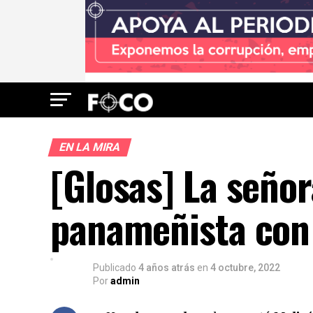
EN LA MIRA
[Glosas] La señor
panameñista con
Publicado
4 años atrás
en
4 octubre, 2022
Por
admin