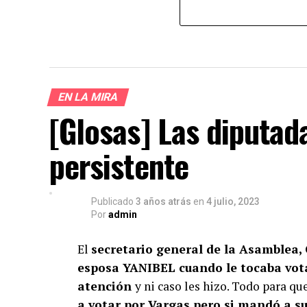
EN LA MIRA
[Glosas] Las diputad
persistente
Publicado
3 años atrás
en
4 julio, 2023
Por
admin
El
secretario general de la Asamblea,
esposa YANIBEL cuando le tocaba vot
atención
y ni caso les hizo. Todo para qu
a votar por Vargas pero si mandó a 