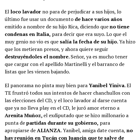
El
loco lavador
no para de perjudicar a sus hijos, lo
último fue usar un documento
de hace varios años
emitido a nombre de su hijo Rica, diciendo que
no tiene
condenas en Italia,
para decir que era suyo. Lo que el
muy genio no vio es que
salía la fecha de su hijo.
Ya hizo
que los metieran presos, y ahora quiere seguir
destruyéndoles el nombre.
Señor, ya es mucho tener
que cargar con el apellido Martinelli y el barranco de
listas que les vienen bajando.
El panorama no pinta muy bien para
Yanibel Yiniva.
El
TE frustró todos sus intentos de hacer chanchullos con
las elecciones del CD, y el loco lavador al darse cuenta
que ya no lleva play en el CD, le juró amor eterno a
Arenita Muñoz,
el exdiputado que se hizo millonario a
punta de
partidas durante su gobierno,
para
apropiarse de
ALIANZA
. Yanibel, amiga date cuenta,
no
hay reunión en Tucán con Juancin que te salve de