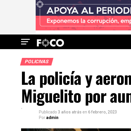
POLICIVAS
La policía y aero
Miguelito por a
Publicado
3 años atrás
en
6 febrero, 2023
Por
admin