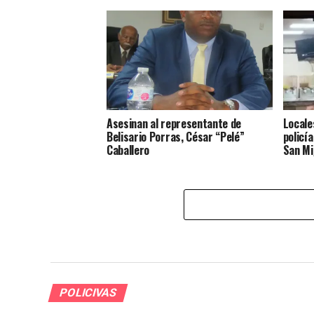
Asesinan al representante de
Locale
Belisario Porras, César “Pelé”
policí
Caballero
San Mi
POLICIVAS