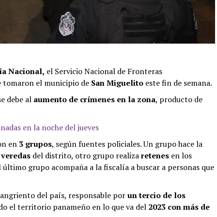
ía Nacional,
el Servicio Nacional de Fronteras
e tomaron el municipio de
San Miguelito
este fin de semana.
se debe al
aumento de crímenes en la zona
, producto de
nadas en la noche del jueves
ron en
3 grupos
, según fuentes policiales. Un grupo hace la
s veredas
del distrito, otro grupo realiza
retenes
en los
l último grupo acompaña a la fiscalía a buscar a personas que
 sangriento del país, responsable por
un tercio de los
do el territorio panameño en lo que va del
2023 con más de