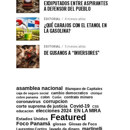
EXDIPUTADOS ENTRE ASPIRANTES
A DEFENSOR DEL PUEBLO
EDITORIAL
4 meses atrás
¿QUÉ CARAJOS CON EL ETANOL EN
LA GASOLINA?
EDITORIAL
5 meses atrás
DE GUSANOS A “INVERSORES”
asamblea nacional
Blanqueo de Capitales
cambio democratico
caja de seguro social
chiriqui
contrato minero
colon
cobre panama
Colón
corrupcion
coronavirus
Covid-19
corte suprema de justicia
CSS
EN LA MIRA
elecciones 2024
educacion
Featured
Estados Unidos
Foco Panamá
glosas
Glosas de Foco
martinelli
lavado de dinero
Laurentino Cortizo