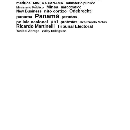
meduca
MINERA PANAMA
ministerio publico
Minsa
narcotrafico
Ministerio Público
nito cortizo
Odebrecht
New Business
Panamá
panama
peculado
prd
policia nacional
protestas
Realizando Metas
Ricardo Martinelli
Tribunal Electoral
Yanibel Abrego
zulay rodriguez