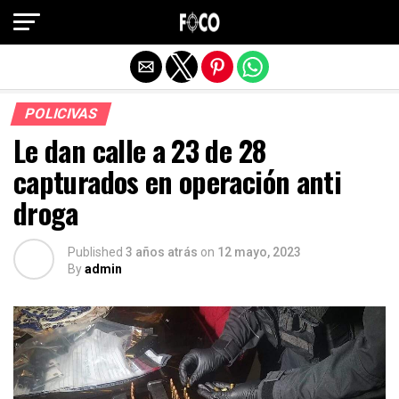
Salir de la versión móvil
POLICIVAS
Le dan calle a 23 de 28
capturados en operación anti
droga
Published
3 años atrás
on
12 mayo, 2023
By
admin