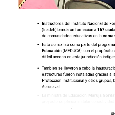
Instructores del Instituto Nacional de F
(Inadeh) brindaron formación a
167 ciu
de comunidades educativas en la
comar
Esto se realizó como parte del program
Educación
(MEDUCA), con el propósito 
difícil acceso en esta jurisdicción indíge
Tambien se llevaron a cabo la inaugurac
estructuras fueron instaladas gracias a l
Protección Institucional y otros grupos, 
Aeronaval.
La ministra de Educación,
Maruja Gorday
proyecto se planea instalar conectividad
mejorar el aprendizaje en las áreas coma
SI