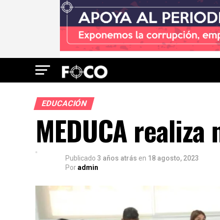
EDUCACIÓN
MEDUCA realiza n
Publicado
3 años atrás
en
18 agosto, 2023
Por
admin