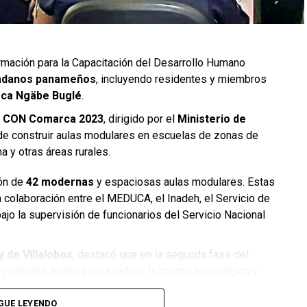
ormación para la Capacitación del Desarrollo Humano
dadanos panameños
, incluyendo residentes y miembros
ca Ngäbe Buglé
.
a
CON Comarca 2023
, dirigido por el
Ministerio de
de construir aulas modulares en escuelas de zonas de
na y otras áreas rurales.
ión de
42 modernas
y espaciosas aulas modulares. Estas
a colaboración entre el MEDUCA, el Inadeh, el Servicio de
bajo la supervisión de funcionarios del Servicio Nacional
 de Villalobos
, destacó que en la segunda fase del
 y paneles solares para reducir la brecha tecnológica y
rcales.
GUE LEYENDO