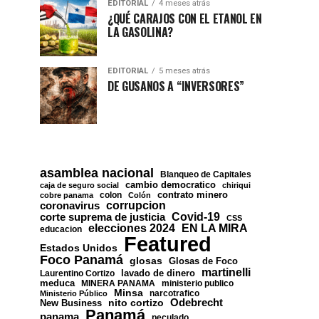
EDITORIAL
4 meses atrás
¿QUÉ CARAJOS CON EL ETANOL EN
LA GASOLINA?
EDITORIAL
5 meses atrás
DE GUSANOS A “INVERSORES”
asamblea nacional
Blanqueo de Capitales
cambio democratico
caja de seguro social
chiriqui
contrato minero
colon
cobre panama
Colón
corrupcion
coronavirus
Covid-19
corte suprema de justicia
CSS
EN LA MIRA
elecciones 2024
educacion
Featured
Estados Unidos
Foco Panamá
glosas
Glosas de Foco
martinelli
lavado de dinero
Laurentino Cortizo
meduca
MINERA PANAMA
ministerio publico
Minsa
narcotrafico
Ministerio Público
nito cortizo
Odebrecht
New Business
Panamá
panama
peculado