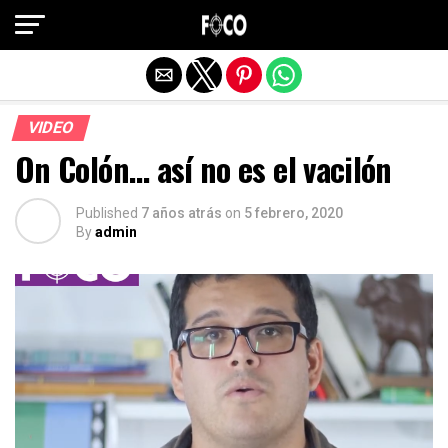
Salir de la versión móvil
VIDEO
On Colón… así no es el vacilón
Published
7 años atrás
on
5 febrero, 2020
By
admin