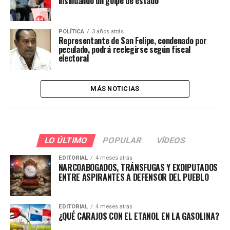
insinuando un golpe de estado
POLÍTICA
3 años atrás
Representante de San Felipe, condenado por
peculado, podrá reelegirse según fiscal
electoral
MÁS NOTICIAS
LO ÚLTIMO
POPULAR
VÍDEOS
EDITORIAL
4 meses atrás
NARCOABOGADOS, TRÁNSFUGAS Y EXDIPUTADOS
ENTRE ASPIRANTES A DEFENSOR DEL PUEBLO
EDITORIAL
4 meses atrás
¿QUÉ CARAJOS CON EL ETANOL EN LA GASOLINA?