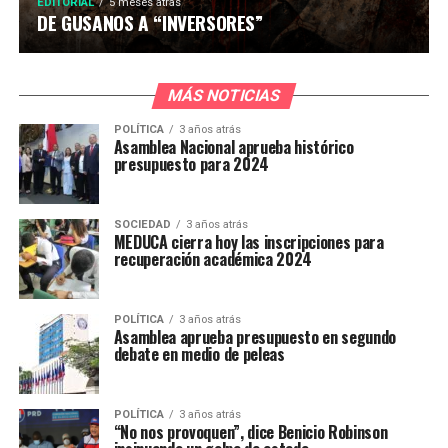
EDITORIAL
5 meses atrás
DE GUSANOS A “INVERSORES”
MÁS NOTICIAS
POLÍTICA
3 años atrás
Asamblea Nacional aprueba histórico
presupuesto para 2024
SOCIEDAD
3 años atrás
MEDUCA cierra hoy las inscripciones para
recuperación académica 2024
POLÍTICA
3 años atrás
Asamblea aprueba presupuesto en segundo
debate en medio de peleas
POLÍTICA
3 años atrás
“No nos provoquen”, dice Benicio Robinson