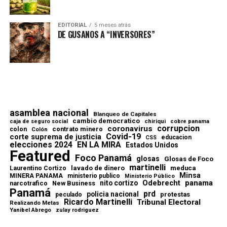
EDITORIAL
5 meses atrás
DE GUSANOS A “INVERSORES”
asamblea nacional
Blanqueo de Capitales
cambio democratico
chiriqui
caja de seguro social
cobre panama
corrupcion
coronavirus
contrato minero
colon
Colón
Covid-19
corte suprema de justicia
educacion
CSS
elecciones 2024
EN LA MIRA
Estados Unidos
Featured
Foco Panamá
glosas
Glosas de Foco
martinelli
lavado de dinero
meduca
Laurentino Cortizo
Minsa
MINERA PANAMA
ministerio publico
Ministerio Público
Odebrecht
panama
nito cortizo
narcotrafico
New Business
Panamá
prd
policia nacional
protestas
peculado
Ricardo Martinelli
Tribunal Electoral
Realizando Metas
Yanibel Abrego
zulay rodriguez