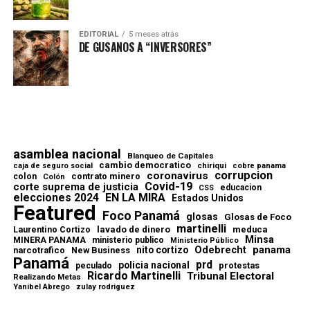
EDITORIAL
5 meses atrás
DE GUSANOS A “INVERSORES”
asamblea nacional
Blanqueo de Capitales
cambio democratico
chiriqui
caja de seguro social
cobre panama
corrupcion
coronavirus
contrato minero
colon
Colón
Covid-19
corte suprema de justicia
educacion
CSS
elecciones 2024
EN LA MIRA
Estados Unidos
Featured
Foco Panamá
glosas
Glosas de Foco
martinelli
lavado de dinero
meduca
Laurentino Cortizo
Minsa
MINERA PANAMA
ministerio publico
Ministerio Público
Odebrecht
panama
nito cortizo
narcotrafico
New Business
Panamá
prd
policia nacional
protestas
peculado
Ricardo Martinelli
Tribunal Electoral
Realizando Metas
Yanibel Abrego
zulay rodriguez