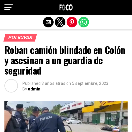
Salir de la versión móvil
POLICIVAS
Roban camión blindado en Colón
y asesinan a un guardia de
seguridad
Published
3 años atrás
on
5 septiembre, 2023
By
admin