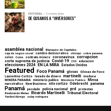
EDITORIAL
5 meses atrás
DE GUSANOS A “INVERSORES”
asamblea nacional
Blanqueo de Capitales
cambio democratico
chiriqui
caja de seguro social
cobre panama
corrupcion
coronavirus
contrato minero
colon
Colón
Covid-19
corte suprema de justicia
educacion
CSS
elecciones 2024
EN LA MIRA
Estados Unidos
Featured
Foco Panamá
glosas
Glosas de Foco
martinelli
lavado de dinero
meduca
Laurentino Cortizo
Minsa
MINERA PANAMA
ministerio publico
Ministerio Público
Odebrecht
panama
nito cortizo
narcotrafico
New Business
Panamá
prd
policia nacional
protestas
peculado
Ricardo Martinelli
Tribunal Electoral
Realizando Metas
Yanibel Abrego
zulay rodriguez