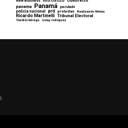
Odebrecht
nito cortizo
New Business
Panamá
panama
peculado
prd
policia nacional
protestas
Realizando Metas
Ricardo Martinelli
Tribunal Electoral
Yanibel Abrego
zulay rodriguez
AS