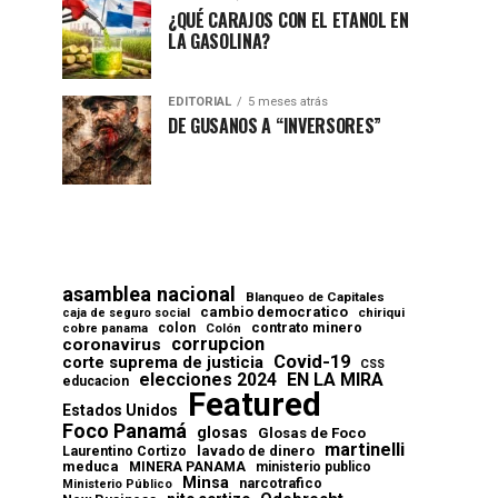
¿QUÉ CARAJOS CON EL ETANOL EN
LA GASOLINA?
EDITORIAL
5 meses atrás
DE GUSANOS A “INVERSORES”
asamblea nacional
Blanqueo de Capitales
cambio democratico
chiriqui
caja de seguro social
contrato minero
colon
cobre panama
Colón
corrupcion
coronavirus
Covid-19
corte suprema de justicia
CSS
elecciones 2024
EN LA MIRA
educacion
Featured
Estados Unidos
Foco Panamá
glosas
Glosas de Foco
martinelli
lavado de dinero
Laurentino Cortizo
meduca
MINERA PANAMA
ministerio publico
Minsa
narcotrafico
Ministerio Público