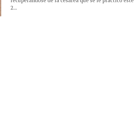
recuperándose de la cesárea que se le practicó este
2...