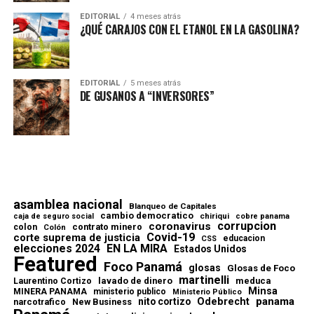
EDITORIAL
4 meses atrás
¿QUÉ CARAJOS CON EL ETANOL EN LA GASOLINA?
EDITORIAL
5 meses atrás
DE GUSANOS A “INVERSORES”
asamblea nacional
Blanqueo de Capitales
cambio democratico
chiriqui
caja de seguro social
cobre panama
corrupcion
coronavirus
contrato minero
colon
Colón
Covid-19
corte suprema de justicia
educacion
CSS
elecciones 2024
EN LA MIRA
Estados Unidos
Featured
Foco Panamá
glosas
Glosas de Foco
martinelli
lavado de dinero
meduca
Laurentino Cortizo
Minsa
MINERA PANAMA
ministerio publico
Ministerio Público
Odebrecht
panama
nito cortizo
narcotrafico
New Business