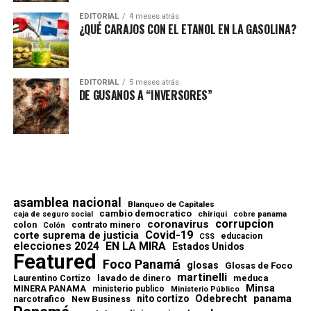
EDITORIAL
4 meses atrás
¿QUÉ CARAJOS CON EL ETANOL EN LA GASOLINA?
EDITORIAL
5 meses atrás
DE GUSANOS A “INVERSORES”
asamblea nacional
Blanqueo de Capitales
cambio democratico
chiriqui
caja de seguro social
cobre panama
corrupcion
coronavirus
contrato minero
colon
Colón
Covid-19
corte suprema de justicia
educacion
CSS
elecciones 2024
EN LA MIRA
Estados Unidos
Featured
Foco Panamá
glosas
Glosas de Foco
martinelli
lavado de dinero
meduca
Laurentino Cortizo
Minsa
MINERA PANAMA
ministerio publico
Ministerio Público
Odebrecht
panama
nito cortizo
narcotrafico
New Business