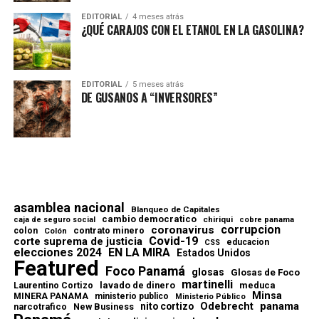
EDITORIAL
4 meses atrás
¿QUÉ CARAJOS CON EL ETANOL EN LA GASOLINA?
EDITORIAL
5 meses atrás
DE GUSANOS A “INVERSORES”
asamblea nacional
Blanqueo de Capitales
cambio democratico
chiriqui
caja de seguro social
cobre panama
corrupcion
coronavirus
contrato minero
colon
Colón
Covid-19
corte suprema de justicia
educacion
CSS
elecciones 2024
EN LA MIRA
Estados Unidos
Featured
Foco Panamá
glosas
Glosas de Foco
martinelli
lavado de dinero
meduca
Laurentino Cortizo
Minsa
MINERA PANAMA
ministerio publico
Ministerio Público
Odebrecht
panama
nito cortizo
narcotrafico
New Business