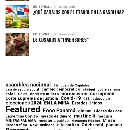
EDITORIAL
4 meses atrás
¿QUÉ CARAJOS CON EL ETANOL EN LA GASOLINA?
EDITORIAL
5 meses atrás
DE GUSANOS A “INVERSORES”
asamblea nacional
Blanqueo de Capitales
cambio democratico
chiriqui
caja de seguro social
cobre panama
corrupcion
coronavirus
contrato minero
colon
Colón
Covid-19
corte suprema de justicia
educacion
CSS
elecciones 2024
EN LA MIRA
Estados Unidos
Featured
Foco Panamá
glosas
Glosas de Foco
martinelli
lavado de dinero
meduca
Laurentino Cortizo
Minsa
MINERA PANAMA
ministerio publico
Ministerio Público
Odebrecht
panama
nito cortizo
narcotrafico
New Business