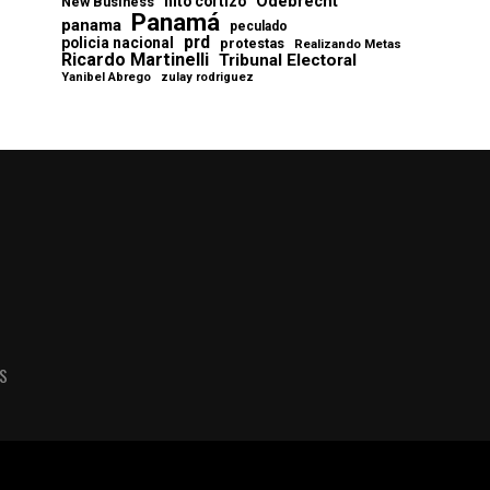
Odebrecht
nito cortizo
New Business
Panamá
panama
peculado
prd
policia nacional
protestas
Realizando Metas
Ricardo Martinelli
Tribunal Electoral
Yanibel Abrego
zulay rodriguez
AS