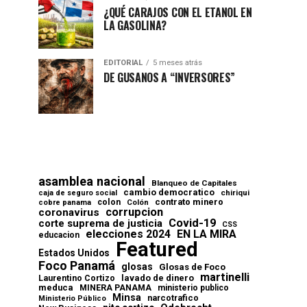
¿QUÉ CARAJOS CON EL ETANOL EN
LA GASOLINA?
EDITORIAL
5 meses atrás
DE GUSANOS A “INVERSORES”
asamblea nacional
Blanqueo de Capitales
cambio democratico
chiriqui
caja de seguro social
contrato minero
colon
cobre panama
Colón
corrupcion
coronavirus
Covid-19
corte suprema de justicia
CSS
elecciones 2024
EN LA MIRA
educacion
Featured
Estados Unidos
Foco Panamá
glosas
Glosas de Foco
martinelli
lavado de dinero
Laurentino Cortizo
meduca
MINERA PANAMA
ministerio publico
Minsa
narcotrafico
Ministerio Público