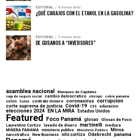
EDITORIAL
4 meses atrás
¿QUÉ CARAJOS CON EL ETANOL EN LA GASOLINA?
EDITORIAL
5 meses atrás
DE GUSANOS A “INVERSORES”
asamblea nacional
Blanqueo de Capitales
cambio democratico
chiriqui
caja de seguro social
cobre panama
corrupcion
coronavirus
contrato minero
colon
Colón
Covid-19
corte suprema de justicia
educacion
CSS
elecciones 2024
EN LA MIRA
Estados Unidos
Featured
Foco Panamá
glosas
Glosas de Foco
martinelli
lavado de dinero
meduca
Laurentino Cortizo
Minsa
MINERA PANAMA
ministerio publico
Ministerio Público
Odebrecht
panama
nito cortizo
narcotrafico
New Business