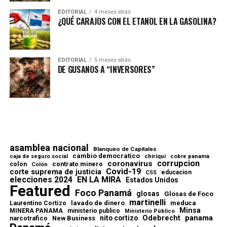
EDITORIAL
4 meses atrás
¿QUÉ CARAJOS CON EL ETANOL EN LA GASOLINA?
EDITORIAL
5 meses atrás
DE GUSANOS A “INVERSORES”
asamblea nacional
Blanqueo de Capitales
cambio democratico
chiriqui
caja de seguro social
cobre panama
corrupcion
coronavirus
contrato minero
colon
Colón
Covid-19
corte suprema de justicia
educacion
CSS
elecciones 2024
EN LA MIRA
Estados Unidos
Featured
Foco Panamá
glosas
Glosas de Foco
martinelli
lavado de dinero
meduca
Laurentino Cortizo
Minsa
MINERA PANAMA
ministerio publico
Ministerio Público
Odebrecht
panama
nito cortizo
narcotrafico
New Business