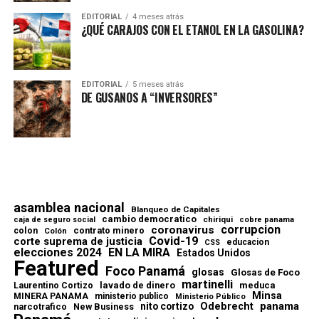
EDITORIAL
4 meses atrás
¿QUÉ CARAJOS CON EL ETANOL EN LA GASOLINA?
EDITORIAL
5 meses atrás
DE GUSANOS A “INVERSORES”
asamblea nacional
Blanqueo de Capitales
cambio democratico
chiriqui
caja de seguro social
cobre panama
corrupcion
coronavirus
contrato minero
colon
Colón
Covid-19
corte suprema de justicia
educacion
CSS
elecciones 2024
EN LA MIRA
Estados Unidos
Featured
Foco Panamá
glosas
Glosas de Foco
martinelli
lavado de dinero
meduca
Laurentino Cortizo
Minsa
MINERA PANAMA
ministerio publico
Ministerio Público
Odebrecht
panama
nito cortizo
narcotrafico
New Business