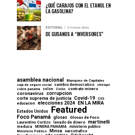
¿QUÉ CARAJOS CON EL ETANOL EN
LA GASOLINA?
EDITORIAL
5 meses atrás
DE GUSANOS A “INVERSORES”
asamblea nacional
Blanqueo de Capitales
cambio democratico
chiriqui
caja de seguro social
contrato minero
colon
cobre panama
Colón
corrupcion
coronavirus
Covid-19
corte suprema de justicia
CSS
elecciones 2024
EN LA MIRA
educacion
Featured
Estados Unidos
Foco Panamá
glosas
Glosas de Foco
martinelli
lavado de dinero
Laurentino Cortizo
meduca
MINERA PANAMA
ministerio publico
Minsa
narcotrafico
Ministerio Público