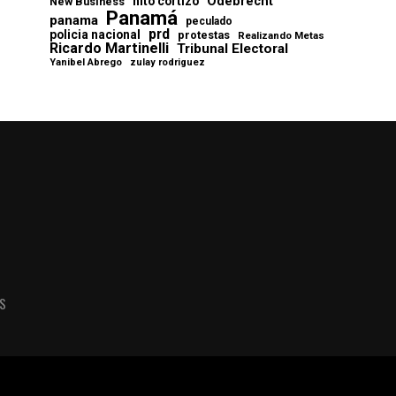
Odebrecht
nito cortizo
New Business
Panamá
panama
peculado
prd
policia nacional
protestas
Realizando Metas
Ricardo Martinelli
Tribunal Electoral
Yanibel Abrego
zulay rodriguez
AS