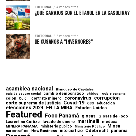
EDITORIAL
4 meses atrás
¿QUÉ CARAJOS CON EL ETANOL EN LA GASOLINA?
EDITORIAL
5 meses atrás
DE GUSANOS A “INVERSORES”
asamblea nacional
Blanqueo de Capitales
cambio democratico
chiriqui
caja de seguro social
cobre panama
corrupcion
coronavirus
contrato minero
colon
Colón
Covid-19
corte suprema de justicia
educacion
CSS
elecciones 2024
EN LA MIRA
Estados Unidos
Featured
Foco Panamá
glosas
Glosas de Foco
martinelli
lavado de dinero
meduca
Laurentino Cortizo
Minsa
MINERA PANAMA
ministerio publico
Ministerio Público
Odebrecht
panama
nito cortizo
narcotrafico
New Business