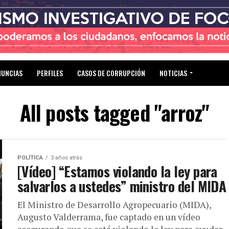
NUNCIAS
PERFILES
CASOS DE CORRUPCIÓN
NOTICIAS
All posts tagged "arroz"
POLÍTICA
3 años atrás
[Vídeo] “Estamos violando la ley para
salvarlos a ustedes” ministro del MIDA
El Ministro de Desarrollo Agropecuario (MIDA),
Augusto Valderrama, fue captado en un vídeo