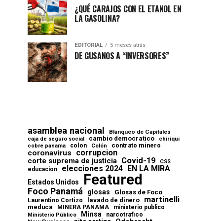
¿QUÉ CARAJOS CON EL ETANOL EN
LA GASOLINA?
EDITORIAL
5 meses atrás
DE GUSANOS A “INVERSORES”
asamblea nacional
Blanqueo de Capitales
cambio democratico
chiriqui
caja de seguro social
contrato minero
colon
cobre panama
Colón
corrupcion
coronavirus
Covid-19
corte suprema de justicia
CSS
elecciones 2024
EN LA MIRA
educacion
Featured
Estados Unidos
Foco Panamá
glosas
Glosas de Foco
martinelli
lavado de dinero
Laurentino Cortizo
meduca
MINERA PANAMA
ministerio publico
Minsa
narcotrafico
Ministerio Público