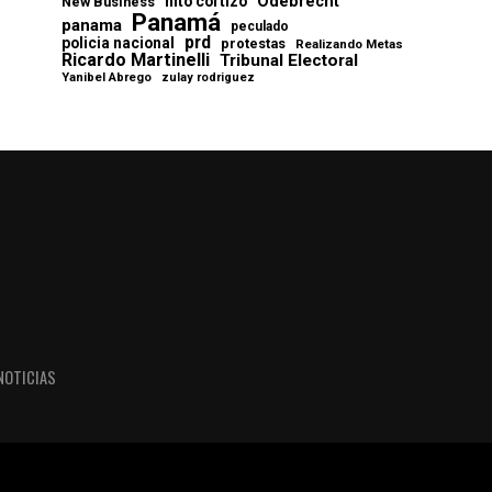
Odebrecht
nito cortizo
New Business
Panamá
panama
peculado
prd
policia nacional
protestas
Realizando Metas
Ricardo Martinelli
Tribunal Electoral
Yanibel Abrego
zulay rodriguez
NOTICIAS