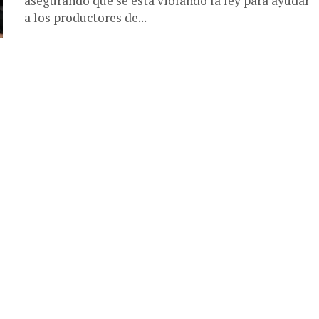
asegurando que se está violando la ley para ayudar
a los productores de...