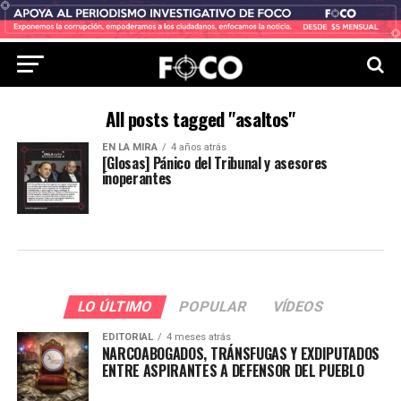
All posts tagged "asaltos"
EN LA MIRA
4 años atrás
[Glosas] Pánico del Tribunal y asesores
inoperantes
LO ÚLTIMO
POPULAR
VÍDEOS
EDITORIAL
4 meses atrás
NARCOABOGADOS, TRÁNSFUGAS Y EXDIPUTADOS
ENTRE ASPIRANTES A DEFENSOR DEL PUEBLO