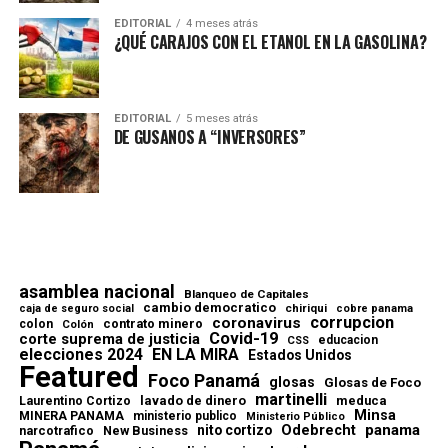
EDITORIAL
4 meses atrás
¿QUÉ CARAJOS CON EL ETANOL EN LA GASOLINA?
EDITORIAL
5 meses atrás
DE GUSANOS A “INVERSORES”
asamblea nacional
Blanqueo de Capitales
cambio democratico
chiriqui
caja de seguro social
cobre panama
corrupcion
coronavirus
contrato minero
colon
Colón
Covid-19
corte suprema de justicia
educacion
CSS
elecciones 2024
EN LA MIRA
Estados Unidos
Featured
Foco Panamá
glosas
Glosas de Foco
martinelli
lavado de dinero
meduca
Laurentino Cortizo
Minsa
MINERA PANAMA
ministerio publico
Ministerio Público
Odebrecht
panama
nito cortizo
narcotrafico
New Business