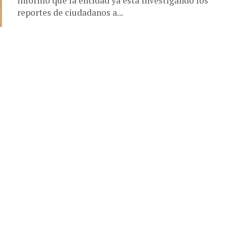
informó que la entidad ya está investigando los
reportes de ciudadanos a...