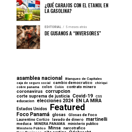
¿QUÉ CARAJOS CON EL ETANOL EN
LA GASOLINA?
EDITORIAL
5 meses atrás
DE GUSANOS A “INVERSORES”
asamblea nacional
Blanqueo de Capitales
cambio democratico
chiriqui
caja de seguro social
contrato minero
colon
cobre panama
Colón
corrupcion
coronavirus
Covid-19
corte suprema de justicia
CSS
elecciones 2024
EN LA MIRA
educacion
Featured
Estados Unidos
Foco Panamá
glosas
Glosas de Foco
martinelli
lavado de dinero
Laurentino Cortizo
meduca
MINERA PANAMA
ministerio publico
Minsa
narcotrafico
Ministerio Público