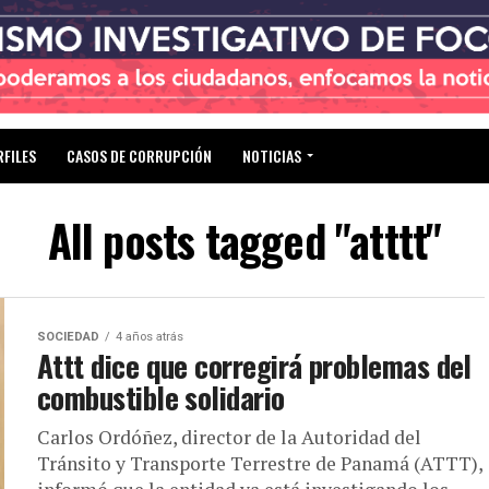
RFILES
CASOS DE CORRUPCIÓN
NOTICIAS
All posts tagged "atttt"
SOCIEDAD
4 años atrás
Attt dice que corregirá problemas del
combustible solidario
Carlos Ordóñez, director de la Autoridad del
Tránsito y Transporte Terrestre de Panamá (ATTT),