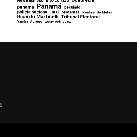
Odebrecht
nito cortizo
New Business
Panamá
panama
peculado
prd
policia nacional
protestas
Realizando Metas
Ricardo Martinelli
Tribunal Electoral
Yanibel Abrego
zulay rodriguez
AS