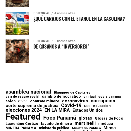
EDITORIAL
4 meses atrás
¿QUÉ CARAJOS CON EL ETANOL EN LA GASOLINA?
EDITORIAL
5 meses atrás
DE GUSANOS A “INVERSORES”
asamblea nacional
Blanqueo de Capitales
cambio democratico
chiriqui
caja de seguro social
cobre panama
corrupcion
coronavirus
contrato minero
colon
Colón
Covid-19
corte suprema de justicia
educacion
CSS
elecciones 2024
EN LA MIRA
Estados Unidos
Featured
Foco Panamá
glosas
Glosas de Foco
martinelli
lavado de dinero
meduca
Laurentino Cortizo
Minsa
MINERA PANAMA
ministerio publico
Ministerio Público