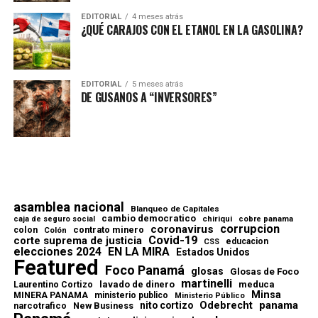
EDITORIAL
4 meses atrás
¿QUÉ CARAJOS CON EL ETANOL EN LA GASOLINA?
EDITORIAL
5 meses atrás
DE GUSANOS A “INVERSORES”
asamblea nacional
Blanqueo de Capitales
cambio democratico
chiriqui
caja de seguro social
cobre panama
corrupcion
coronavirus
contrato minero
colon
Colón
Covid-19
corte suprema de justicia
educacion
CSS
elecciones 2024
EN LA MIRA
Estados Unidos
Featured
Foco Panamá
glosas
Glosas de Foco
martinelli
lavado de dinero
meduca
Laurentino Cortizo
Minsa
MINERA PANAMA
ministerio publico
Ministerio Público
Odebrecht
panama
nito cortizo
narcotrafico
New Business