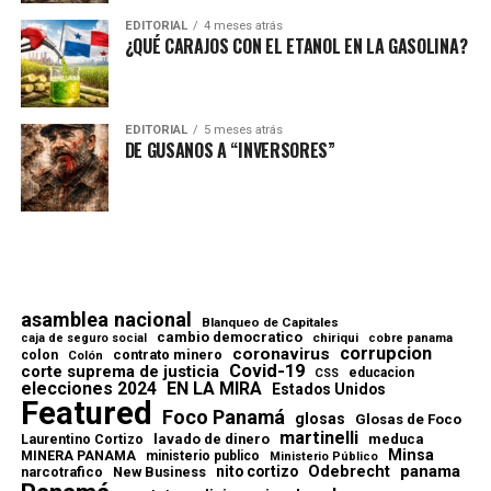
EDITORIAL
4 meses atrás
¿QUÉ CARAJOS CON EL ETANOL EN LA GASOLINA?
EDITORIAL
5 meses atrás
DE GUSANOS A “INVERSORES”
asamblea nacional
Blanqueo de Capitales
cambio democratico
chiriqui
caja de seguro social
cobre panama
corrupcion
coronavirus
contrato minero
colon
Colón
Covid-19
corte suprema de justicia
educacion
CSS
elecciones 2024
EN LA MIRA
Estados Unidos
Featured
Foco Panamá
glosas
Glosas de Foco
martinelli
lavado de dinero
meduca
Laurentino Cortizo
Minsa
MINERA PANAMA
ministerio publico
Ministerio Público
Odebrecht
panama
nito cortizo
narcotrafico
New Business