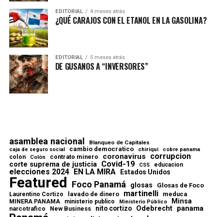
EDITORIAL
4 meses atrás
¿QUÉ CARAJOS CON EL ETANOL EN LA GASOLINA?
EDITORIAL
5 meses atrás
DE GUSANOS A “INVERSORES”
asamblea nacional
Blanqueo de Capitales
cambio democratico
chiriqui
caja de seguro social
cobre panama
corrupcion
coronavirus
contrato minero
colon
Colón
Covid-19
corte suprema de justicia
educacion
CSS
elecciones 2024
EN LA MIRA
Estados Unidos
Featured
Foco Panamá
glosas
Glosas de Foco
martinelli
lavado de dinero
meduca
Laurentino Cortizo
Minsa
MINERA PANAMA
ministerio publico
Ministerio Público
Odebrecht
panama
nito cortizo
narcotrafico
New Business