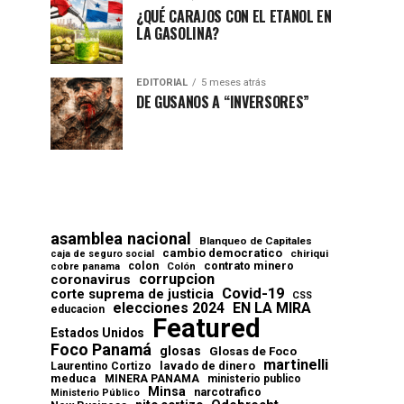
¿QUÉ CARAJOS CON EL ETANOL EN
LA GASOLINA?
EDITORIAL
5 meses atrás
DE GUSANOS A “INVERSORES”
asamblea nacional
Blanqueo de Capitales
cambio democratico
chiriqui
caja de seguro social
contrato minero
colon
cobre panama
Colón
corrupcion
coronavirus
Covid-19
corte suprema de justicia
CSS
elecciones 2024
EN LA MIRA
educacion
Featured
Estados Unidos
Foco Panamá
glosas
Glosas de Foco
martinelli
lavado de dinero
Laurentino Cortizo
meduca
MINERA PANAMA
ministerio publico
Minsa
narcotrafico
Ministerio Público