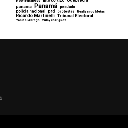
Odebrecht
nito cortizo
New Business
Panamá
panama
peculado
prd
policia nacional
protestas
Realizando Metas
Ricardo Martinelli
Tribunal Electoral
Yanibel Abrego
zulay rodriguez
AS