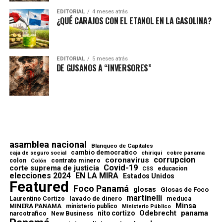
EDITORIAL
4 meses atrás
¿QUÉ CARAJOS CON EL ETANOL EN LA GASOLINA?
EDITORIAL
5 meses atrás
DE GUSANOS A “INVERSORES”
asamblea nacional
Blanqueo de Capitales
cambio democratico
chiriqui
caja de seguro social
cobre panama
corrupcion
coronavirus
contrato minero
colon
Colón
Covid-19
corte suprema de justicia
educacion
CSS
elecciones 2024
EN LA MIRA
Estados Unidos
Featured
Foco Panamá
glosas
Glosas de Foco
martinelli
lavado de dinero
meduca
Laurentino Cortizo
Minsa
MINERA PANAMA
ministerio publico
Ministerio Público
Odebrecht
panama
nito cortizo
narcotrafico
New Business