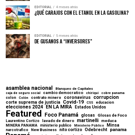
EDITORIAL
4 meses atrás
¿QUÉ CARAJOS CON EL ETANOL EN LA GASOLINA?
EDITORIAL
5 meses atrás
DE GUSANOS A “INVERSORES”
asamblea nacional
Blanqueo de Capitales
cambio democratico
chiriqui
caja de seguro social
cobre panama
corrupcion
coronavirus
contrato minero
colon
Colón
Covid-19
corte suprema de justicia
educacion
CSS
elecciones 2024
EN LA MIRA
Estados Unidos
Featured
Foco Panamá
glosas
Glosas de Foco
martinelli
lavado de dinero
meduca
Laurentino Cortizo
Minsa
MINERA PANAMA
ministerio publico
Ministerio Público
Odebrecht
panama
nito cortizo
narcotrafico
New Business