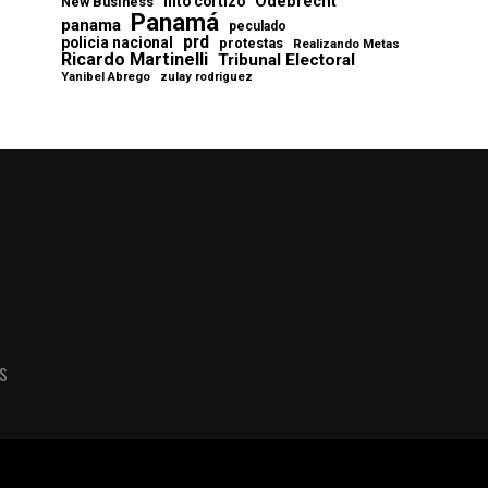
Odebrecht
nito cortizo
New Business
Panamá
panama
peculado
prd
policia nacional
protestas
Realizando Metas
Ricardo Martinelli
Tribunal Electoral
Yanibel Abrego
zulay rodriguez
AS