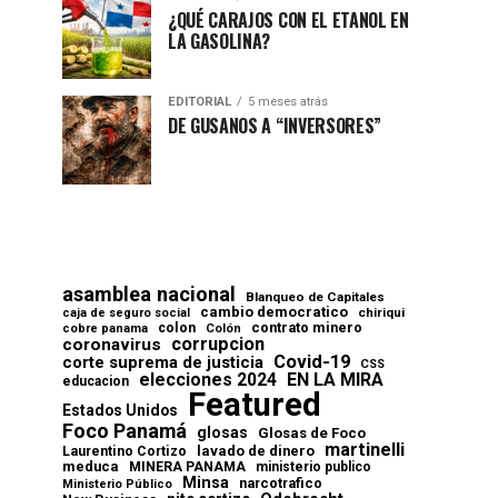
¿QUÉ CARAJOS CON EL ETANOL EN
LA GASOLINA?
EDITORIAL
5 meses atrás
DE GUSANOS A “INVERSORES”
asamblea nacional
Blanqueo de Capitales
cambio democratico
chiriqui
caja de seguro social
contrato minero
colon
cobre panama
Colón
corrupcion
coronavirus
Covid-19
corte suprema de justicia
CSS
elecciones 2024
EN LA MIRA
educacion
Featured
Estados Unidos
Foco Panamá
glosas
Glosas de Foco
martinelli
lavado de dinero
Laurentino Cortizo
meduca
MINERA PANAMA
ministerio publico
Minsa
narcotrafico
Ministerio Público