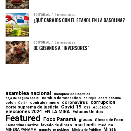
EDITORIAL
4 meses atrás
¿QUÉ CARAJOS CON EL ETANOL EN LA GASOLINA?
EDITORIAL
5 meses atrás
DE GUSANOS A “INVERSORES”
asamblea nacional
Blanqueo de Capitales
cambio democratico
chiriqui
caja de seguro social
cobre panama
corrupcion
coronavirus
contrato minero
colon
Colón
Covid-19
corte suprema de justicia
educacion
CSS
elecciones 2024
EN LA MIRA
Estados Unidos
Featured
Foco Panamá
glosas
Glosas de Foco
martinelli
lavado de dinero
meduca
Laurentino Cortizo
Minsa
MINERA PANAMA
ministerio publico
Ministerio Público