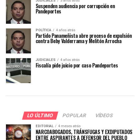
JUDICIALES
3 años atrás
Suspenden audiencia por corrupción en
Pandeportes
POLÍTICA
4 años atrás
Partido Panameñista abre proceso de expulsión
contra Beby Valderrama y Melitón Arrocha
JUDICIALES
4 años atrás
Fiscalía pide juicio por caso Pandeportes
LO ÚLTIMO
POPULAR
VÍDEOS
EDITORIAL
4 meses atrás
NARCOABOGADOS, TRÁNSFUGAS Y EXDIPUTADOS
ENTRE ASPIRANTES A DEFENSOR DEL PUEBLO