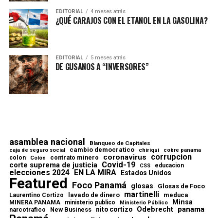
EDITORIAL
4 meses atrás
¿QUÉ CARAJOS CON EL ETANOL EN LA GASOLINA?
EDITORIAL
5 meses atrás
DE GUSANOS A “INVERSORES”
asamblea nacional
Blanqueo de Capitales
cambio democratico
chiriqui
caja de seguro social
cobre panama
corrupcion
coronavirus
contrato minero
colon
Colón
Covid-19
corte suprema de justicia
educacion
CSS
elecciones 2024
EN LA MIRA
Estados Unidos
Featured
Foco Panamá
glosas
Glosas de Foco
martinelli
lavado de dinero
meduca
Laurentino Cortizo
Minsa
MINERA PANAMA
ministerio publico
Ministerio Público
Odebrecht
panama
nito cortizo
narcotrafico
New Business