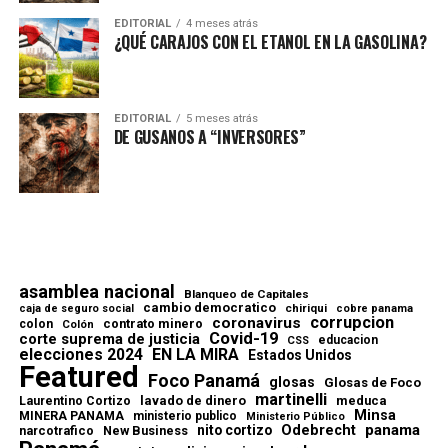
EDITORIAL
4 meses atrás
¿QUÉ CARAJOS CON EL ETANOL EN LA GASOLINA?
EDITORIAL
5 meses atrás
DE GUSANOS A “INVERSORES”
asamblea nacional
Blanqueo de Capitales
cambio democratico
chiriqui
caja de seguro social
cobre panama
corrupcion
coronavirus
contrato minero
colon
Colón
Covid-19
corte suprema de justicia
educacion
CSS
elecciones 2024
EN LA MIRA
Estados Unidos
Featured
Foco Panamá
glosas
Glosas de Foco
martinelli
lavado de dinero
meduca
Laurentino Cortizo
Minsa
MINERA PANAMA
ministerio publico
Ministerio Público
Odebrecht
panama
nito cortizo
narcotrafico
New Business