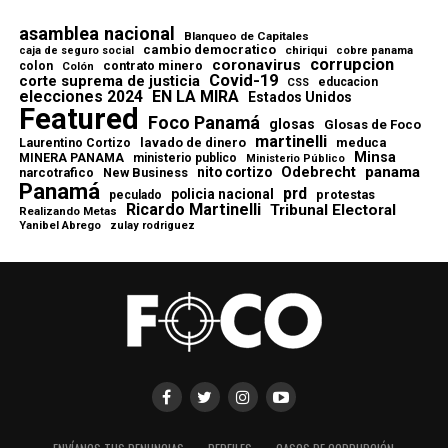
asamblea nacional
Blanqueo de Capitales
cambio democratico
chiriqui
caja de seguro social
cobre panama
corrupcion
coronavirus
contrato minero
colon
Colón
Covid-19
corte suprema de justicia
educacion
CSS
elecciones 2024
EN LA MIRA
Estados Unidos
Featured
Foco Panamá
glosas
Glosas de Foco
martinelli
lavado de dinero
meduca
Laurentino Cortizo
Minsa
MINERA PANAMA
ministerio publico
Ministerio Público
Odebrecht
panama
nito cortizo
narcotrafico
New Business
Panamá
prd
policia nacional
protestas
peculado
Ricardo Martinelli
Tribunal Electoral
Realizando Metas
Yanibel Abrego
zulay rodriguez